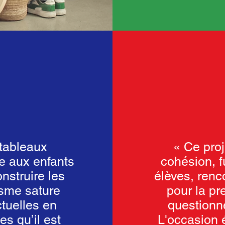
tableaux
« Ce proje
re aux enfants
cohésion, f
nstruire les
élèves, renco
isme sature
pour la pr
tuelles en
questionne
es qu’il est
L'occasion 