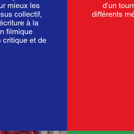
our mieux les
d'un tour
us collectif,
différents mé
criture à la
on filmique
critique et de