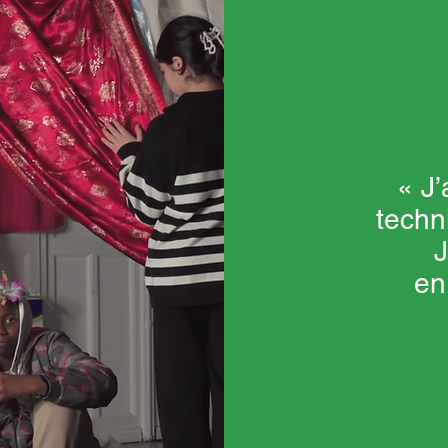
« J
techni
J
enr