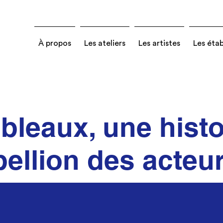
À propos
Les ateliers
Les artistes
Les éta
bleaux, une histoi
bellion des acteu