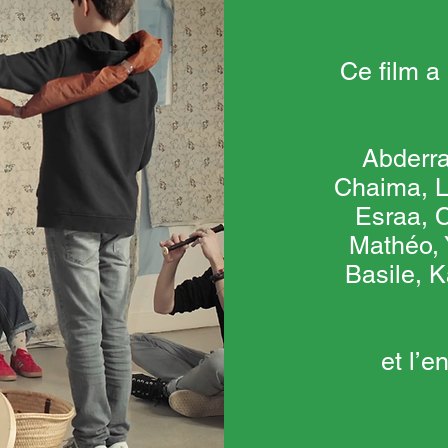
Ce film a
Abderra
Chaima, L
Esraa, C
Mathéo, 
Basile, 
et l’e