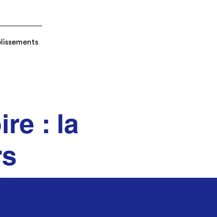
blissements
re : la
rs