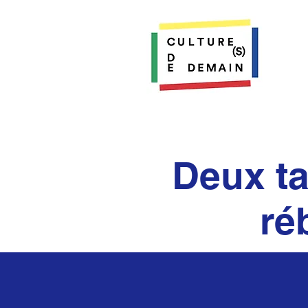
Deux ta
ré