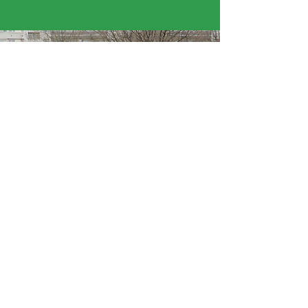
« Il faut beaucoup de passion pour être
réalisatrice. Il faut trouver le bon angle pour la
caméra. »
Adam