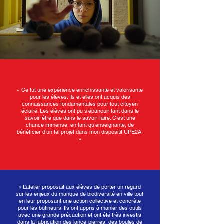
« Ce fut une expérience enrichissante et valorisante
pour les élèves. Ils et elles ont acquis des
connaissances fondamentales pour tout citoyen
éclairé. Les élèves ont pu s’épanouir tant dans le
savoir-être que dans le savoir-faire. C’est une
chance immense, en tant qu’enseignante, de
bénéficier d’un tel projet dans mon dispositif UPE2A.
»
« L’atelier proposait aux élèves de porter un regard
sur les enjeux du manque de biodiversité en ville tout
en leur proposant une action collective et concrète
pour les butineurs. Ils ont appris à manier des outils
avec une grande précaution et ont été très investis
dans la fabrication des lance-pierres, des boules de