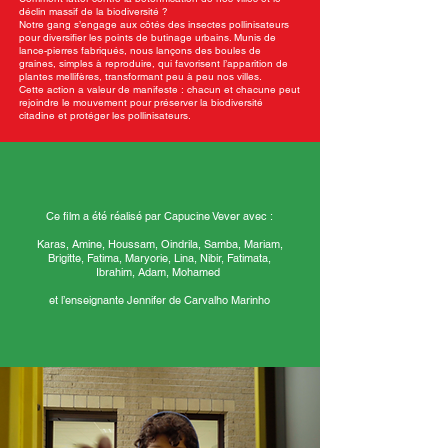
déclin massif de la biodiversité ?
Notre gang s’engage aux côtés des insectes pollinisateurs
pour diversifier les points de butinage urbains. Munis de
lance-pierres fabriqués, nous lançons des boules de
graines, simples à reproduire, qui favorisent l’apparition de
plantes mellifères, transformant peu à peu nos villes.
Cette action a valeur de manifeste : chacun et chacune peut
rejoindre le mouvement pour préserver la biodiversité
citadine et protéger les pollinisateurs.
Ce film a été réalisé par Capucine Vever avec :
Karas, Amine, Houssam, Oindrila, Samba, Mariam,
Brigitte, Fatima, Maryorie, Lina, Nibir, Fatimata,
Ibrahim, Adam, Mohamed
et l’enseignante Jennifer de Carvalho Marinho