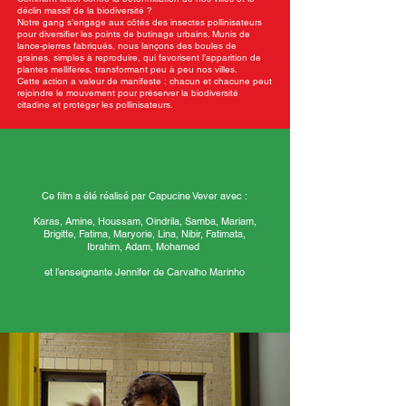
déclin massif de la biodiversité ?
Notre gang s’engage aux côtés des insectes pollinisateurs
pour diversifier les points de butinage urbains. Munis de
lance-pierres fabriqués, nous lançons des boules de
graines, simples à reproduire, qui favorisent l’apparition de
plantes mellifères, transformant peu à peu nos villes.
Cette action a valeur de manifeste : chacun et chacune peut
rejoindre le mouvement pour préserver la biodiversité
citadine et protéger les pollinisateurs.
Ce film a été réalisé par Capucine Vever avec :
Karas, Amine, Houssam, Oindrila, Samba, Mariam,
Brigitte, Fatima, Maryorie, Lina, Nibir, Fatimata,
Ibrahim, Adam, Mohamed
et l’enseignante Jennifer de Carvalho Marinho