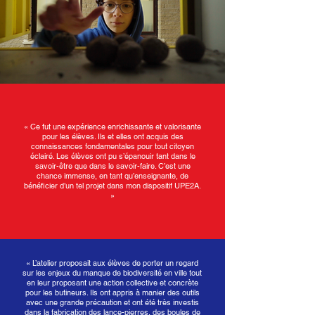
« Ce fut une expérience enrichissante et valorisante
pour les élèves. Ils et elles ont acquis des
connaissances fondamentales pour tout citoyen
éclairé. Les élèves ont pu s’épanouir tant dans le
savoir-être que dans le savoir-faire. C’est une
chance immense, en tant qu’enseignante, de
bénéficier d’un tel projet dans mon dispositif UPE2A.
»
« L’atelier proposait aux élèves de porter un regard
sur les enjeux du manque de biodiversité en ville tout
en leur proposant une action collective et concrète
pour les butineurs. Ils ont appris à manier des outils
avec une grande précaution et ont été très investis
dans la fabrication des lance-pierres, des boules de