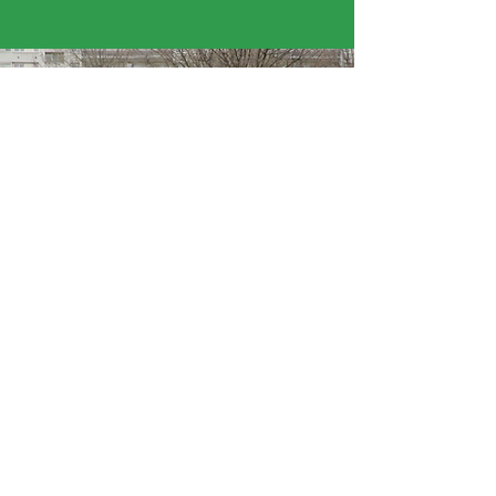
« Il faut beaucoup de passion pour être
réalisatrice. Il faut trouver le bon angle pour la
caméra. »
Adam