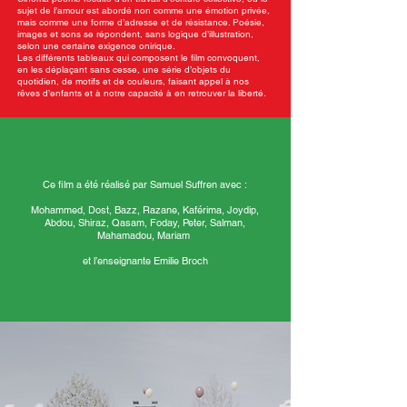
sujet de l’amour est abordé non comme une émotion privée,
mais comme une forme d’adresse et de résistance. Poésie,
images et sons se répondent, sans logique d’illustration,
selon une certaine exigence onirique.
Les différents tableaux qui composent le film convoquent,
en les déplaçant sans cesse, une série d’objets du
quotidien, de motifs et de couleurs, faisant appel à nos
rêves d’enfants et à notre capacité à en retrouver la liberté.
Ce film a été réalisé par Samuel Suffren avec :
Mohammed, Dost, Bazz, Razane, Kaférima, Joydip,
Abdou, Shiraz, Qasam, Foday, Peter, Salman,
Mahamadou, Mariam
et l’enseignante Emilie Broch