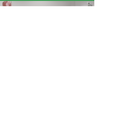
« J’ai aimé les fumigènes de couleur et les ballons
qui s’envolent. »
Mariam
Ce programme est initié par l'ADAGP
et mis en œuvre par