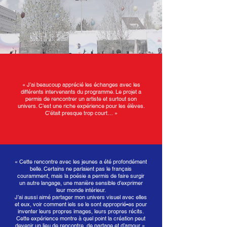
« J’ai beaucoup apprécié les échanges avec les
différents intervenants du programme. Le projet a
permis de rencontrer un artiste et surtout son
univers. C’est une riche expérience pour les élèves.
C’était presque trop court… »
« Cette rencontre avec les jeunes a été profondément
belle. Certains ne parlaient pas le français
couramment, mais la poésie a permis de faire surgir
un autre langage, une manière sensible d’exprimer
leur monde intérieur.
J’ai aussi aimé partager mon univers visuel avec elles
et eux, voir comment iels se le sont approprié•es pour
inventer leurs propres images, leurs propres récits.
Cette expérience montre à quel point la création peut
devenir un lieu de rencontre, de partage et d’amour ».