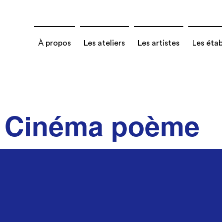
À propos
Les ateliers
Les artistes
Les éta
Cinéma poème