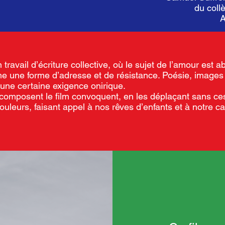
du coll
A
travail d’écriture collective, où le sujet de l’amour es
e une forme d’adresse et de résistance. Poésie, images
n une certaine exigence onirique.
 composent le film convoquent, en les déplaçant sans ces
ouleurs, faisant appel à nos rêves d’enfants et à notre ca