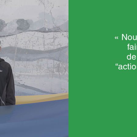
« Nou
fa
de
“actio