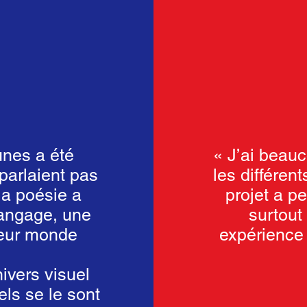
unes a été
« J’ai beau
parlaient pas
les différen
la poésie a
projet a pe
langage, une
surtout
leur monde
expérience 
ivers visuel
els se le sont