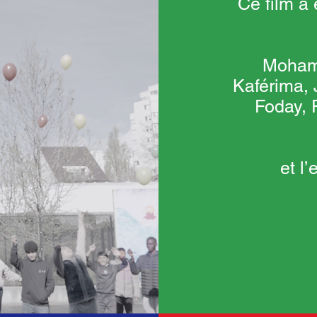
Ce film a 
Moham
Kaférima, 
Foday, 
et l