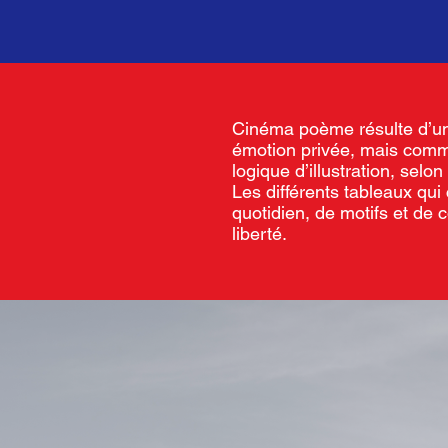
Cinéma poème résulte d’un 
émotion privée, mais comm
logique d’illustration, selo
Les différents tableaux qui
quotidien, de motifs et de c
liberté.