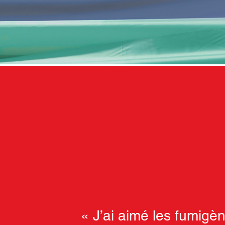
« J’ai aimé les fumigè