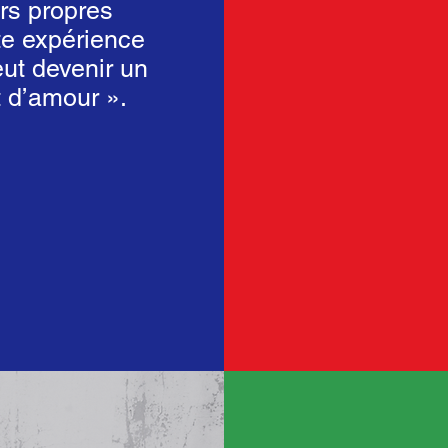
urs propres
te expérience
eut devenir un
t d’amour ».