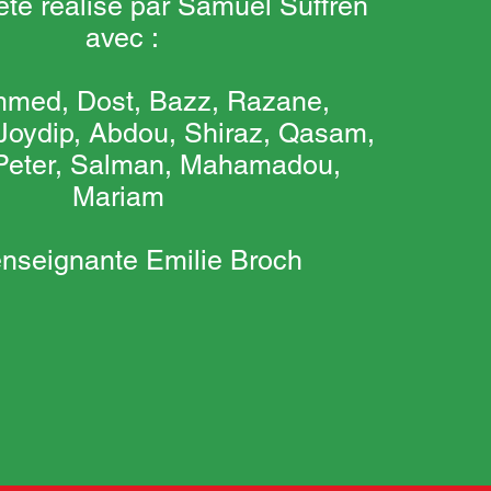
été réalisé par Samuel Suffren
avec :
med, Dost, Bazz, Razane,
Joydip, Abdou, Shiraz, Qasam,
Peter, Salman, Mahamadou,
Mariam
’enseignante Emilie Broch