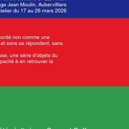
ège Jean Moulin, Aubervilliers
telier du 17 au 26 mars 2026
t abordé non comme une
 et sons se répondent, sans
se, une série d’objets du
pacité à en retrouver la