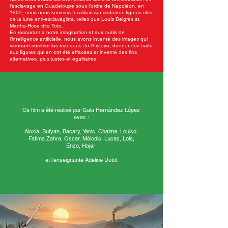
l’esclavage en Guadeloupe sous l’ordre de Napoléon, en
1802, nous nous sommes focalisés sur certaines figures clés
de la lutte anti-esclavagiste, telles que Louis Delgrès et
Marthe-Rose dite Toto.
En recourant à notre imagination et aux outils de
l’intelligence artificielle, nous avons inventé des images qui
viennent combler les manques de l’histoire, donner des traits
aux figures qui en ont été effacées et inventé des fins
alternatives, plus justes et égalitaires.
Ce film a été réalisé par Gala Hernández López
avec :
Alexia, Sufyan, Bacary, Yanis, Chaima, Louise,
Fatima Zahra, Oscar, Mélodie, Lucas, Lola,
Enzo, Hajer
et l’enseignante Adeline Dutot