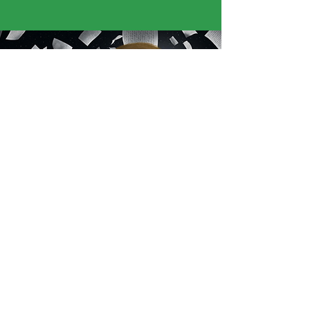
« J’ai adoré voir des caméras aussi grandes,
c’était impressionnant. J’ai aussi aimé quand
l’historienne est venue nous apprendre l’histoire
de la Guadeloupe. »
Mélodie