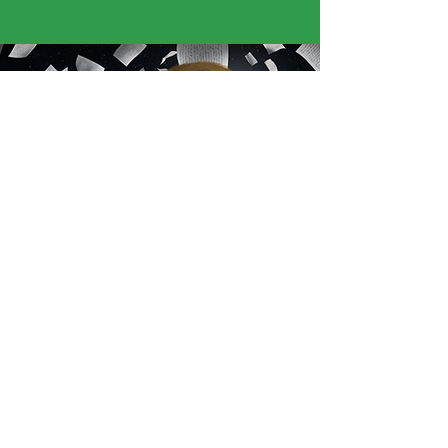
« J’ai adoré voir des caméras aussi grandes,
c’était impressionnant. J’ai aussi aimé quand
l’historienne est venue nous apprendre l’histoire
de la Guadeloupe. »
Mélodie