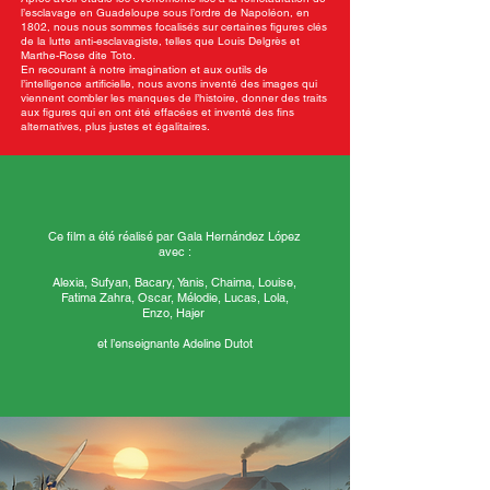
l’esclavage en Guadeloupe sous l’ordre de Napoléon, en
1802, nous nous sommes focalisés sur certaines figures clés
de la lutte anti-esclavagiste, telles que Louis Delgrès et
Marthe-Rose dite Toto.
En recourant à notre imagination et aux outils de
l’intelligence artificielle, nous avons inventé des images qui
viennent combler les manques de l’histoire, donner des traits
aux figures qui en ont été effacées et inventé des fins
alternatives, plus justes et égalitaires.
Ce film a été réalisé par Gala Hernández López
avec :
Alexia, Sufyan, Bacary, Yanis, Chaima, Louise,
Fatima Zahra, Oscar, Mélodie, Lucas, Lola,
Enzo, Hajer
et l’enseignante Adeline Dutot