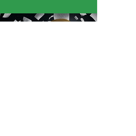
« J’ai adoré voir des caméras aussi grandes,
c’était impressionnant. J’ai aussi aimé quand
l’historienne est venue nous apprendre l’histoire
de la Guadeloupe. »
Mélodie