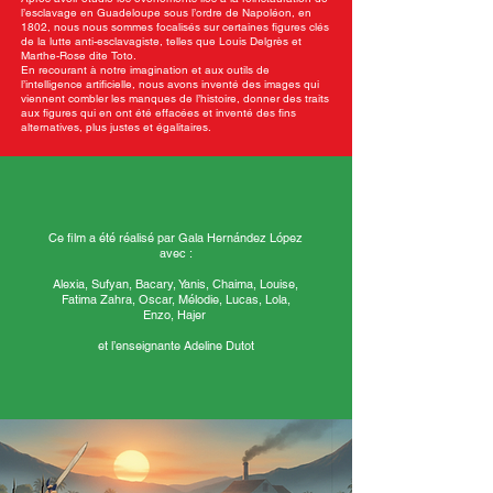
l’esclavage en Guadeloupe sous l’ordre de Napoléon, en
1802, nous nous sommes focalisés sur certaines figures clés
de la lutte anti-esclavagiste, telles que Louis Delgrès et
Marthe-Rose dite Toto.
En recourant à notre imagination et aux outils de
l’intelligence artificielle, nous avons inventé des images qui
viennent combler les manques de l’histoire, donner des traits
aux figures qui en ont été effacées et inventé des fins
alternatives, plus justes et égalitaires.
Ce film a été réalisé par Gala Hernández López
avec :
Alexia, Sufyan, Bacary, Yanis, Chaima, Louise,
Fatima Zahra, Oscar, Mélodie, Lucas, Lola,
Enzo, Hajer
et l’enseignante Adeline Dutot