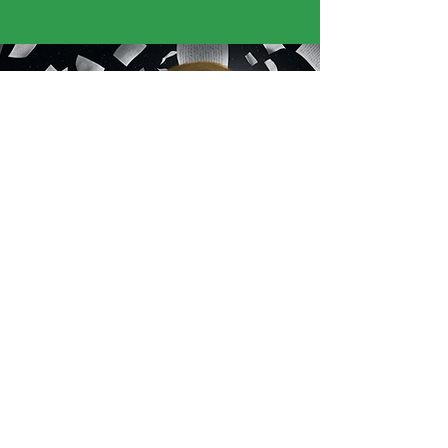
« J’ai adoré voir des caméras aussi grandes,
c’était impressionnant. J’ai aussi aimé quand
l’historienne est venue nous apprendre l’histoire
de la Guadeloupe. »
Mélodie