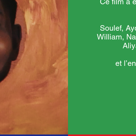
Ce film a é
Soulef, Ay
William, Na
Ali
et l’