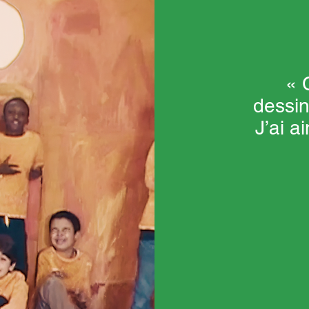
« 
dessin
J’ai a