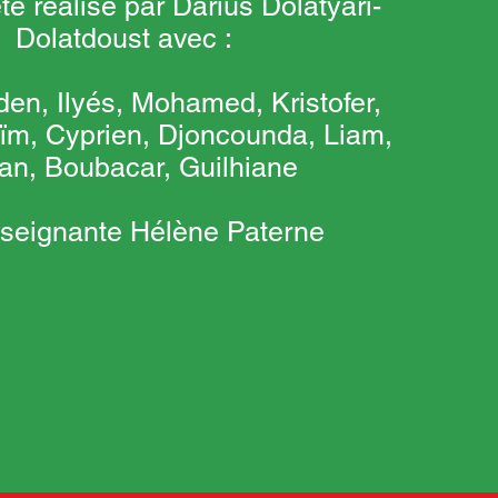
té réalisé par Darius Dolatyari-
Dolatdoust avec :
den, Ilyés, Mohamed, Kristofer,
ïm, Cyprien, Djoncounda, Liam,
yan, Boubacar, Guilhiane
enseignante Hélène Paterne