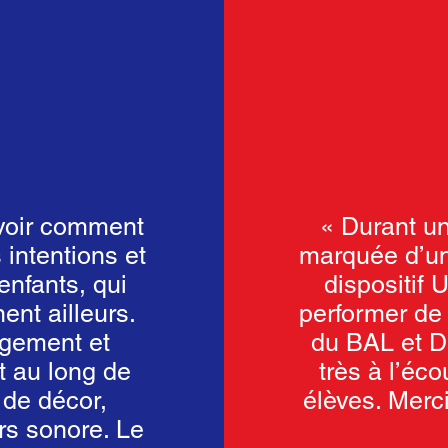
 voir comment
« Durant un
 intentions et
marquée d’un
enfants, qui
dispositif 
ent ailleurs.
performer de 
agement et
du BAL et Da
t au long de
très à l’éc
 de décor,
élèves. Mer
rs sonore. Le