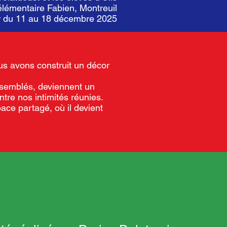
 élémentaire Fabien, Montreuil
er du 11 au 18 décembre 2025
us avons construit un décor
assemblés, deviennent un
tre nos intimités réunies.
ace partagé, où il devient