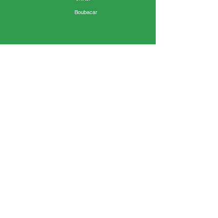
Boubacar
« C’était trop bien, j’ai aimé la salle colorée. J’ai
aimé les peintures. »
Ilyes