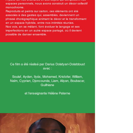
espaces personnels, nous avons construit un décor collectif
monochrome.
Reproduits et peints sur carton, ces éléments ont été
associés à des gestes qui, assemblés, deviennent un
phrasé chorégraphique animant le décor et le transformant
en un espace hybride, entre nos intimités réunies.
Nos voix, en se mêlant, font évoluer le langage et ses
imperfections en un autre espace partagé, où il devient
possible de danser ensemble.
Ce film a été réalisé par Darius Dolatyari-Dolatdoust
avec :
Soulef, Ayden, Ilyés, Mohamed, Kristofer, William,
Naïm, Cyprien, Djoncounda, Liam, Aliyan, Boubacar,
Guilhiane
et l’enseignante Hélène Paterne