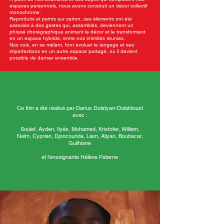
espaces personnels, nous avons construit un décor collectif
monochrome.
Reproduits et peints sur carton, ces éléments ont été
associés à des gestes qui, assemblés, deviennent un
phrasé chorégraphique animant le décor et le transformant
en un espace hybride, entre nos intimités réunies.
Nos voix, en se mêlant, font évoluer le langage et ses
imperfections en un autre espace partagé, où il devient
possible de danser ensemble.
Ce film a été réalisé par Darius Dolatyari-Dolatdoust
avec :
Soulef, Ayden, Ilyés, Mohamed, Kristofer, William,
Naïm, Cyprien, Djoncounda, Liam, Aliyan, Boubacar,
Guilhiane
et l’enseignante Hélène Paterne