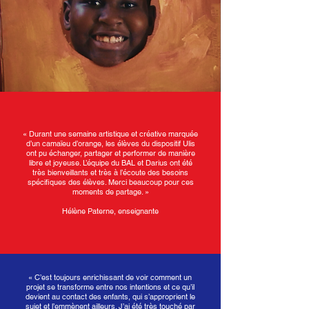
« Durant une semaine artistique et créative marquée
d’un camaïeu d’orange, les élèves du dispositif Ulis
ont pu échanger, partager et performer de manière
libre et joyeuse. L’équipe du BAL et Darius ont été
très bienveillants et très à l’écoute des besoins
spécifiques des élèves. Merci beaucoup pour ces
moments de partage. »
Hélène Paterne, enseignante
« C’est toujours enrichissant de voir comment un
projet se transforme entre nos intentions et ce qu’il
devient au contact des enfants, qui s’approprient le
sujet et l’emmènent ailleurs. J’ai été très touché par