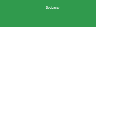
Boubacar
« C’était trop bien, j’ai aimé la salle colorée. J’ai
aimé les peintures. »
Ilyes