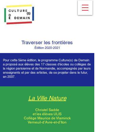
Traverser les frontières
Édition
2020-2021
Pour cette 5ème édition, le programme Culture(s) de Demain
a proposé aux élèves des 17 classes d’écoles ou collèges de
la région parisienne et de Normandie, accompagnés par leurs
enseignants et par des artistes, de se projeter dans le futur,
en 2037.
La Ville Nature
Christel Sadde
et les élèves ULIS
Collège Maurice de Vlaminck
Verneuil-d’Avre-et-d’Iton