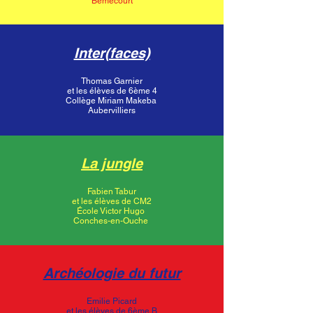
Bémécourt
Inter(faces)
Thomas Garnier
et les élèves de 6ème 4
Collège Miriam Makeba
Aubervilliers
La jungle
Fabien Tabur
et les élèves de CM2
École Victor Hugo
Conches-en-Ouche
Archéologie du futur
Emilie Picard
et les élèves de 6ème B