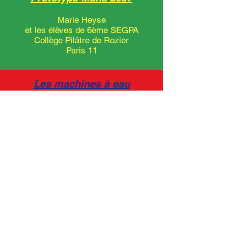
Marie Heyse
et les élèves de 6ème SEGPA
Collège Pilâtre de Rozier
Paris 11
Les machines à eau
du futur
Arthur Hoffner
et les élèves de 6ème 4
Collège Aimé Charpentier
Mesnils-sur-Iton
Lagoon
Andrés Baron
et les élèves de 5ème 5
Collège Les Aulnes