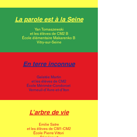
La parole est à la Seine
Yan Tomaszewski
et les élèves de CM2 B
École élémentaire Makarenko B
Vitry-sur-Seine
En terre inconnue
Galatée Martin
et les élèves de CM2
École Mérimée-Condorcet
Verneuil-d’Avre-et-d’Iton
L’arbre de vie
Emilie Satre
et les élèves de CM1-CM2
École Pierre Vittori