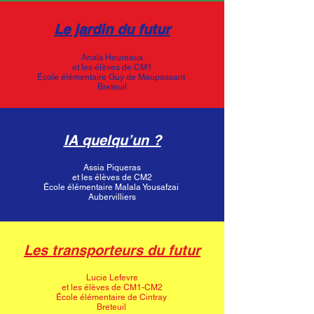
Le jardin du futur
Anaïs Heureaux
et les élèves de CM1
École élémentaire Guy de Maupassant
Breteuil
IA quelqu’un ?
Assia Piqueras
et les élèves de CM2
École élémentaire Malala Yousafzai
Aubervilliers
Les transporteurs du futur
Lucie Lefevre
et les élèves de CM1-CM2
École élémentaire de Cintray
Breteuil