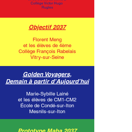
Collège Victor Hugo
Rugles
Objectif 2037
Florent Meng
et les élèves de 4ème
Collège François Rabelais
Vitry-sur-Seine
Golden Voyagers,
Demain à partir d’Aujourd’hui
Marie-Sybille Lainé
et les élèves de CM1-CM2
École de Condé-sur-Iton
Mesnils-sur-Iton
Prototype Maha 2037