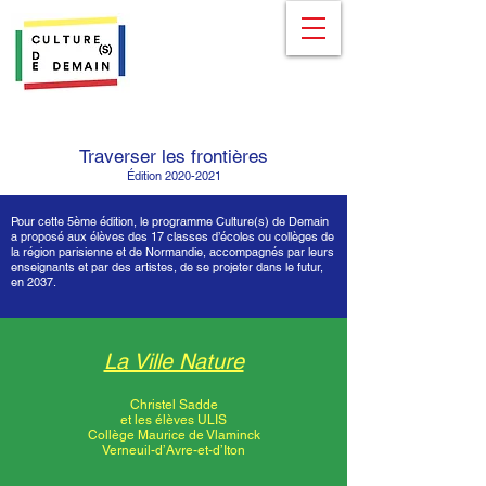
Traverser les frontières
Édition
2020-2021
Pour cette 5ème édition, le programme Culture(s) de Demain
a proposé aux élèves des 17 classes d’écoles ou collèges de
la région parisienne et de Normandie, accompagnés par leurs
enseignants et par des artistes, de se projeter dans le futur,
en 2037.
La Ville Nature
Christel Sadde
et les élèves ULIS
Collège Maurice de Vlaminck
Verneuil-d’Avre-et-d’Iton