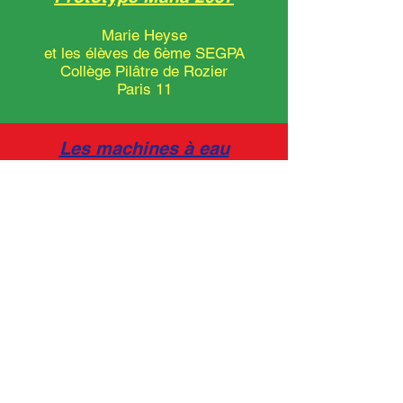
Marie Heyse
et les élèves de 6ème SEGPA
Collège Pilâtre de Rozier
Paris 11
Les machines à eau
du futur
Arthur Hoffner
et les élèves de 6ème 4
Collège Aimé Charpentier
Mesnils-sur-Iton
Lagoon
Andrés Baron
et les élèves de 5ème 5
Collège Les Aulnes