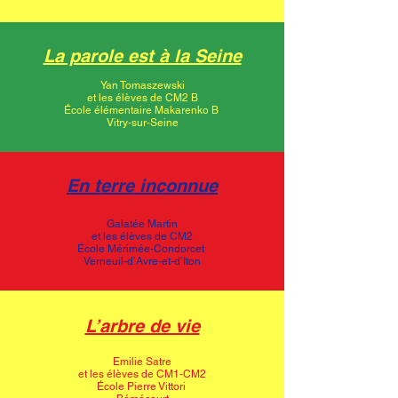
La parole est à la Seine
Yan Tomaszewski
et les élèves de CM2 B
École élémentaire Makarenko B
Vitry-sur-Seine
En terre inconnue
Galatée Martin
et les élèves de CM2
École Mérimée-Condorcet
Verneuil-d’Avre-et-d’Iton
L’arbre de vie
Emilie Satre
et les élèves de CM1-CM2
École Pierre Vittori