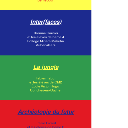
Bémécourt
Inter(faces)
Thomas Garnier
et les élèves de 6ème 4
Collège Miriam Makeba
Aubervilliers
La jungle
Fabien Tabur
et les élèves de CM2
École Victor Hugo
Conches-en-Ouche
Archéologie du futur
Emilie Picard
et les élèves de 6ème B