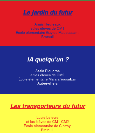
Le jardin du futur
Anaïs Heureaux
et les élèves de CM1
École élémentaire Guy de Maupassant
Breteuil
IA quelqu’un ?
Assia Piqueras
et les élèves de CM2
École élémentaire Malala Yousafzai
Aubervilliers
Les transporteurs du futur
Lucie Lefevre
et les élèves de CM1-CM2
École élémentaire de Cintray
Breteuil