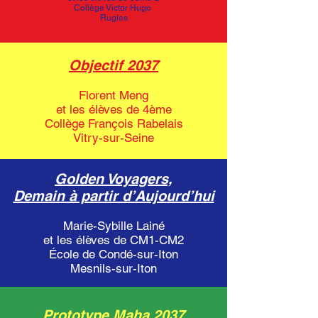
Collège Victor Hugo
Rugles
Objectif 2037
Florent Meng
et les élèves de 4ème
Collège François Rabelais
Vitry-sur-Seine
Golden Voyagers,
Demain à partir d’Aujourd’hui
Marie-Sybille Lainé
et les élèves de CM1-CM2
École de Condé-sur-Iton
Mesnils-sur-Iton
Prototype Maha 2037