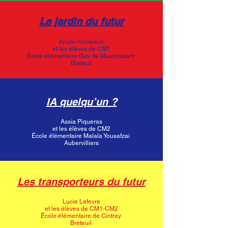
Le jardin du futur
Anaïs Heureaux
et les élèves de CM1
École élémentaire Guy de Maupassant
Breteuil
IA quelqu’un ?
Assia Piqueras
et les élèves de CM2
École élémentaire Malala Yousafzai
Aubervilliers
Les transporteurs du futur
Lucie Lefevre
et les élèves de CM1-CM2
École élémentaire de Cintray
Breteuil