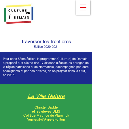
Traverser les frontières
Édition
2020-2021
Pour cette 5ème édition, le programme Culture(s) de Demain
a proposé aux élèves des 17 classes d’écoles ou collèges de
la région parisienne et de Normandie, accompagnés par leurs
enseignants et par des artistes, de se projeter dans le futur,
en 2037.
La Ville Nature
Christel Sadde
et les élèves ULIS
Collège Maurice de Vlaminck
Verneuil-d’Avre-et-d’Iton