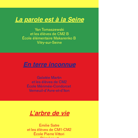
La parole est à la Seine
Yan Tomaszewski
et les élèves de CM2 B
École élémentaire Makarenko B
Vitry-sur-Seine
En terre inconnue
Galatée Martin
et les élèves de CM2
École Mérimée-Condorcet
Verneuil-d’Avre-et-d’Iton
L’arbre de vie
Emilie Satre
et les élèves de CM1-CM2
École Pierre Vittori