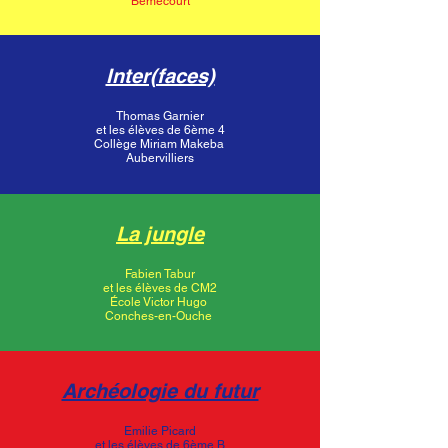
Bémécourt
Inter(faces)
Thomas Garnier
et les élèves de 6ème 4
Collège Miriam Makeba
Aubervilliers
La jungle
Fabien Tabur
et les élèves de CM2
École Victor Hugo
Conches-en-Ouche
Archéologie du futur
Emilie Picard
et les élèves de 6ème B