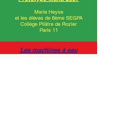
Marie Heyse
et les élèves de 6ème SEGPA
Collège Pilâtre de Rozier
Paris 11
Les machines à eau
du futur
Arthur Hoffner
et les élèves de 6ème 4
Collège Aimé Charpentier
Mesnils-sur-Iton
Lagoon
Andrés Baron
et les élèves de 5ème 5
Collège Les Aulnes